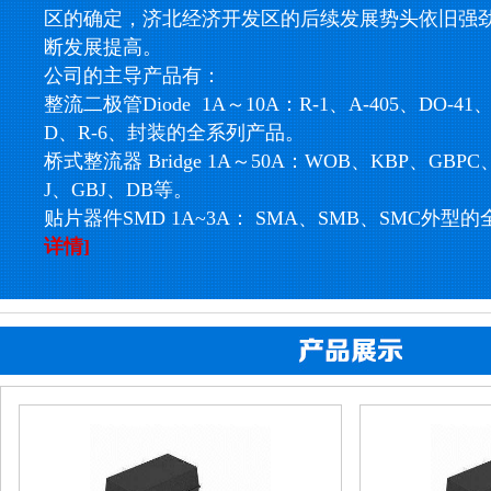
区的确定，济北经济开发区的后续发展势头依旧强
断发展提高。
公司的主导产品有：
整流二极管Diode 1A～10A：R-1、A-405、DO-41、
D、R-6、封装的全系列产品。
桥式整流器 Bridge 1A～50A：WOB、KBP、GBP
J、GBJ、DB等。
贴片器件SMD 1A~3A： SMA、SMB、SMC外型
详情]