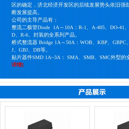
区的确定，济北经济开发区的后续发展势头依旧强
断发展提高。
公司的主导产品有：
整流二极管Diode 1A～10A：R-1、A-405、DO-41、
D、R-6、封装的全系列产品。
桥式整流器 Bridge 1A～50A：WOB、KBP、GBP
J、GBJ、DB等。
贴片器件SMD 1A~3A： SMA、SMB、SMC外型
详情]